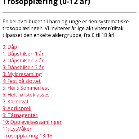
Trosopplæring (0-12 år)
En del av tilbudet til barn og unge er den systematiske
trosopplæringen. Vi inviterer årlige aktiviteter/tiltak
tilpasset den enkelte aldergruppe, fra 0 til 18 år!
0: Dåp
1: Dåpshilsen 1 år
2: Dåpshilsen 2 år
3: Dåpshilsen 3 år
3: Myldresamling
4: Fest på slottet
5: Hei 5 Sommerfest
6: Helt førsteklasses
7: Karneval
8: Aprilsprell
9: Tårnagenter
10: Opplevelsessamlinger
11: LysVåken
Trosopplæring 13-18