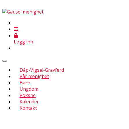
Logg inn
Dåp-Vigsel-Gravferd
Vår menighet
Barn
Ungdom
Voksne
Kalender
Kontakt