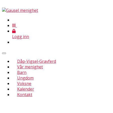
Logg inn
Dåp-Vigsel-Gravferd
Vår menighet
Barn
Ungdom
Voksne
Kalender
Kontakt