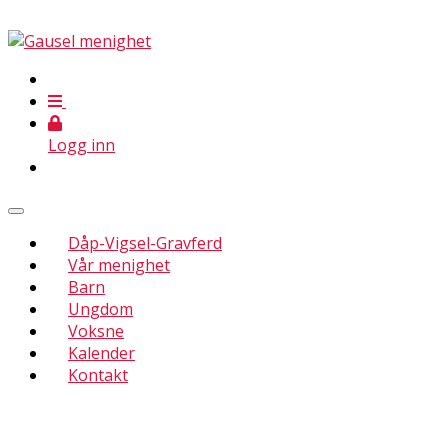
Logg inn
Dåp-Vigsel-Gravferd
Vår menighet
Barn
Ungdom
Voksne
Kalender
Kontakt